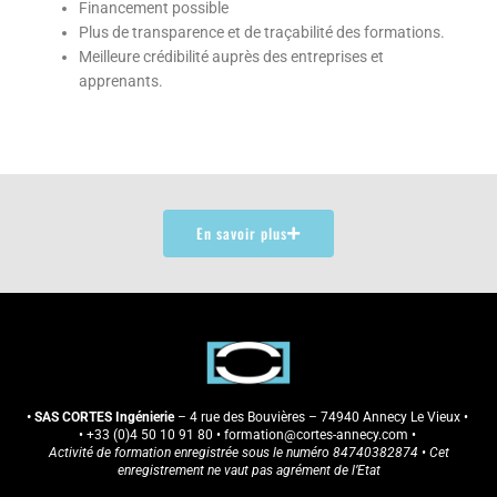
Financement possible
Plus de transparence et de traçabilité des formations.
Meilleure crédibilité auprès des entreprises et
apprenants.
En savoir plus
• SAS CORTES Ingénierie
– 4 rue des Bouvières – 74940 Annecy Le Vieux •
•
+33 (0)4 50 10 91 80
• formation
@cortes-annecy.com
•
Activité de formation enregistrée sous le numéro 84740382874 • Cet
enregistrement ne vaut pas agrément de l’Etat