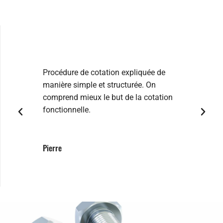
Procédure de cotation expliquée de
La form
manière simple et structurée. On
problém
comprend mieux le but de la cotation
les jou
fonctionnelle.
Jenifer
Pierre