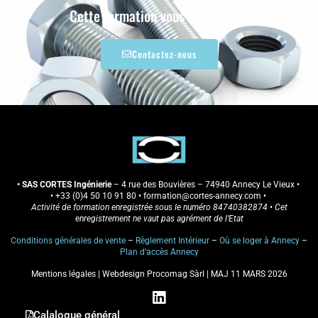
Cette formation vous intéresse ?
Contactez-nous
• SAS CORTES Ingénierie
– 4 rue des Bouvières – 74940 Annecy Le Vieux •
•
+33 (0)4 50 10 91 80
• formation
@cortes-annecy.com
•
Activité de formation enregistrée sous le numéro 84740382874 • Cet
enregistrement ne vaut pas agrément de l’Etat
Conditions générales de vente
–
Règlement Intérieur
–
Où se loger à Annecy
–
Plan d’accès Annecy
Mentions légales
|
Webdesign Procomag Sàrl
| MAJ 11 MARS 2026
L
i
Calalogue général