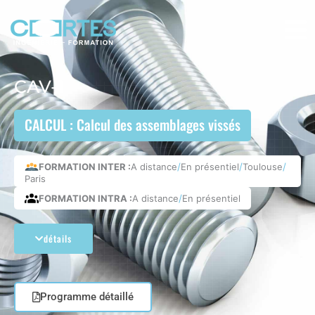
Aller
au
contenu
CAV-1
CALCUL : Calcul des assemblages vissés
FORMATION INTER :
A distance
En présentiel
Toulouse
/
/
/
Paris
FORMATION INTRA :
A distance
En présentiel
/
détails
Programme détaillé