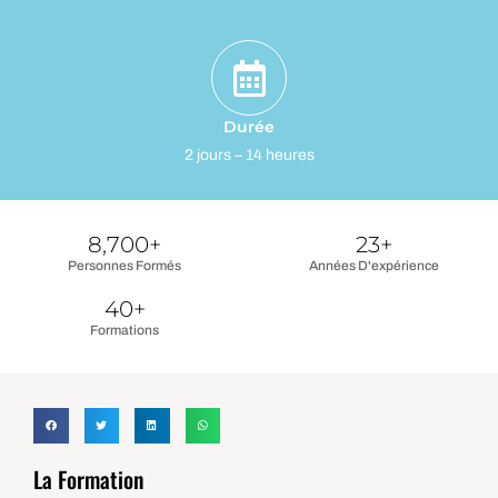
Durée
2 jours – 14 heures
8,700
+
23
+
Personnes Formés
Années D'expérience
40
+
Formations
La Formation