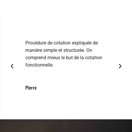
Procédure de cotation expliquée de
La form
manière simple et structurée. On
problém
comprend mieux le but de la cotation
les jou
fonctionnelle.
Jenifer
Pierre