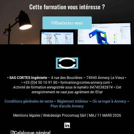
Cette formation vous intéresse ?
Contactez-nous
• SAS CORTES Ingénierie
– 4 rue des Bouvières – 74940 Annecy Le Vieux •
•
+33 (0)4 50 10 91 80
• formation
@cortes-annecy.com
•
Activité de formation enregistrée sous le numéro 84740382874 • Cet
enregistrement ne vaut pas agrément de l’Etat
Conditions générales de vente
–
Règlement Intérieur
–
Où se loger à Annecy
–
Plan d’accès Annecy
Mentions légales
|
Webdesign Procomag Sàrl
| MAJ 11 MARS 2026
L
i
Calalogue général