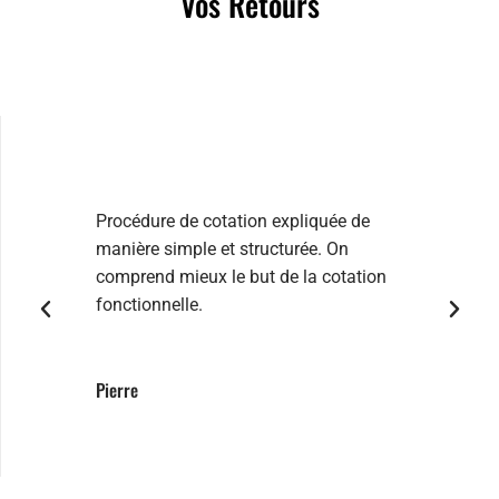
Vos Retours
Quelques témoignages
Procédure de cotation expliquée de
La form
manière simple et structurée. On
problém
comprend mieux le but de la cotation
les jou
fonctionnelle.
Jenifer
Pierre