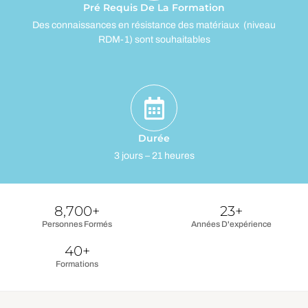
Pré Requis De La Formation
Des connaissances en résistance des matériaux (niveau
RDM-1) sont souhaitables
Durée
3 jours – 21 heures
8,700
+
23
+
Personnes Formés
Années D'expérience
40
+
Formations