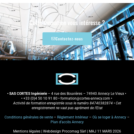
Cette formation vous intéresse ?
Contactez-nous
• SAS CORTES Ingénierie
– 4 rue des Bouvières – 74940 Annecy Le Vieux •
•
+33 (0)4 50 10 91 80
• formation
@cortes-annecy.com
•
Activité de formation enregistrée sous le numéro 84740382874 • Cet
enregistrement ne vaut pas agrément de l’Etat
Conditions générales de vente
–
Règlement Intérieur
–
Où se loger à Annecy
–
Plan d’accès Annecy
Mentions légales
|
Webdesign Procomag Sàrl
| MAJ 11 MARS 2026