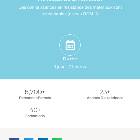
Des connaissances en résistance des matériaux sont
souhaitables (niveau RDM-1)
Durée
1 jour – 7 heures
8,700
+
23
+
Personnes Formés
Années D'expérience
40
+
Formations