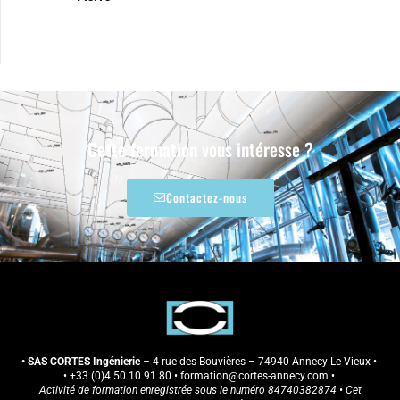
Cette formation vous intéresse ?
Contactez-nous
• SAS CORTES Ingénierie
– 4 rue des Bouvières – 74940 Annecy Le Vieux •
•
+33 (0)4 50 10 91 80
• formation
@cortes-annecy.com
•
Activité de formation enregistrée sous le numéro 84740382874 • Cet