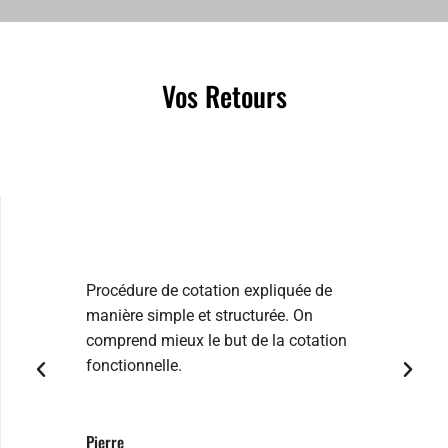
Vos Retours
Quelques témoignages
Procédure de cotation expliquée de
La form
manière simple et structurée. On
problém
comprend mieux le but de la cotation
les jou
fonctionnelle.
Jenifer
Pierre