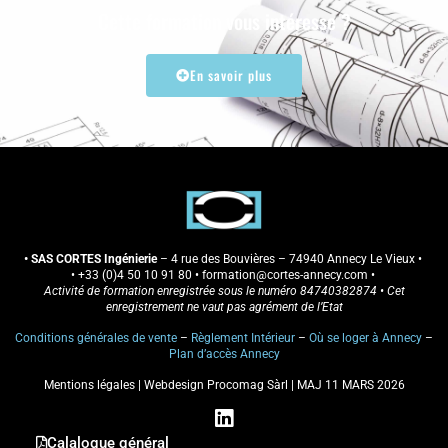
Cette formation vous intéresse ?
En savoir plus
• SAS CORTES Ingénierie
– 4 rue des Bouvières – 74940 Annecy Le Vieux •
•
+33 (0)4 50 10 91 80
• formation
@cortes-annecy.com
•
Activité de formation enregistrée sous le numéro 84740382874 • Cet
enregistrement ne vaut pas agrément de l’Etat
Conditions générales de vente
–
Règlement Intérieur
–
Où se loger à Annecy
–
Plan d’accès Annecy
Mentions légales
|
Webdesign Procomag Sàrl
| MAJ 11 MARS 2026
L
i
Calalogue général